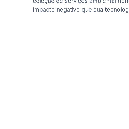
coleção de serviços ambientalment
impacto negativo que sua tecnolog
Há mais de uma man
e aposentar ativos
responsável.
A responsabilidade ambiental é a 
mesmo tempo em que apoia o cam