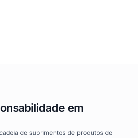
e eliminação de dados para dispositivos
usados, aproveitando nosso canal de vendas
as
global para maximizar a recuperação de
em
valor.
onsabilidade em
 cadeia de suprimentos de produtos de