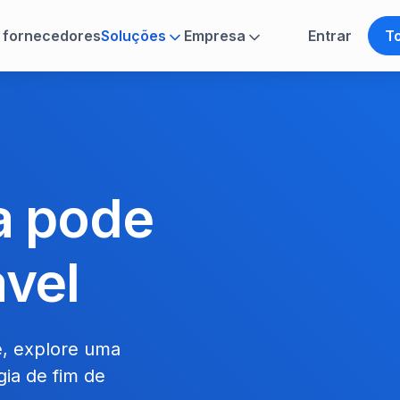
 fornecedores
Soluções
Empresa
Entrar
To
a pode
ável
e, explore uma
ia de fim de