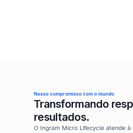
acreditações de fabricantes e melhores
práticas operacionais, utilizamos logística
especializada, e reparos e reformas técnic
rápidas, de alta qualidade e no mesmo dia 
dispositivos do usuário final.
Nosso compromisso com o mundo
Transformando resp
resultados.
O Ingram Micro Lifecycle atende à