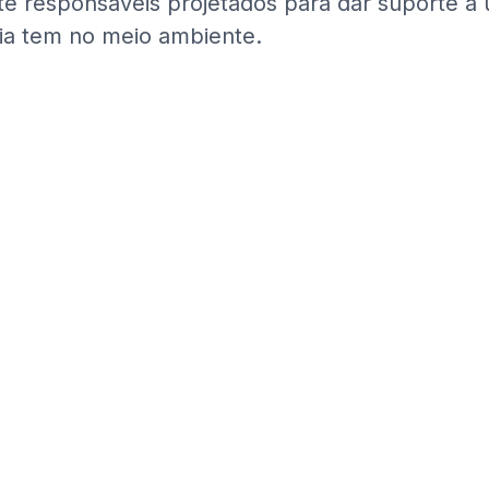
e responsáveis projetados para dar suporte a 
ia tem no meio ambiente.
eira de reciclar
 de TI de forma
prioridade do Ingram Micro, ao
inho mais econômico para